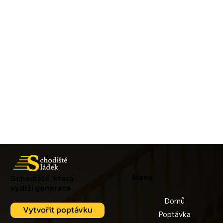
Menu
Schodiště, která
vydrží generace.
Domů
Vytvořit poptávku
Poptávka