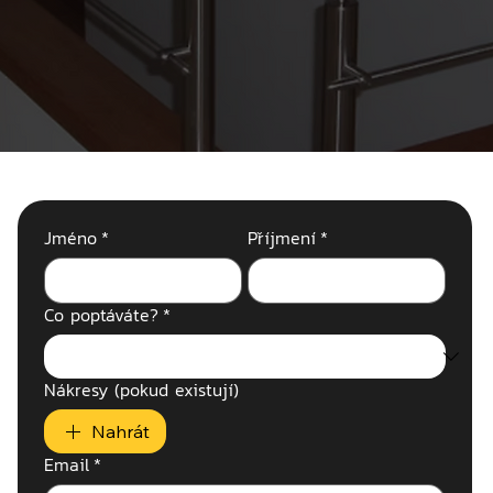
Jméno
*
Příjmení
*
Co poptáváte?
*
Nákresy (pokud existují)
Nahrát
Email
*