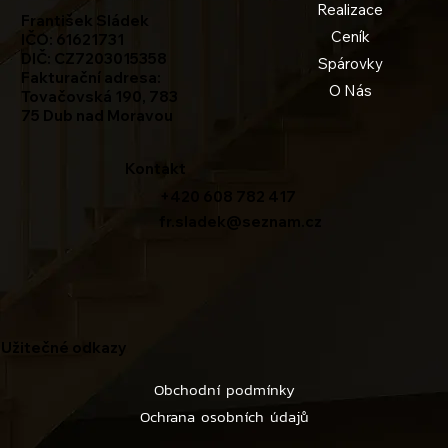
Realizace
František Sládek
Ceník
IČO: 61621731
DIČ: CZ7203015358
Spárovky
Fakturační adresa:
O Nás
Tovačovská 190, 783
75 Dub nad Moravou
Kontakt
+420 608 782 417
fr.sladek@seznam.cz
Užitečné odkazy
Obchodní podmínky
Ochrana osobních údajů