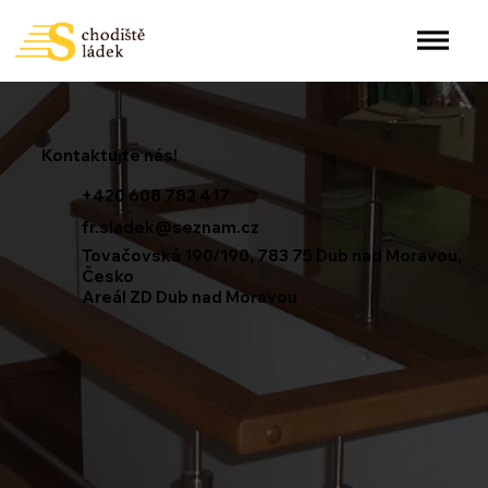
Kontaktujte nás!
+420 608 782 417
fr.sladek@seznam.cz
Tovačovská 190/190, 783 75 Dub nad Moravou,
Česko
Areál ZD Dub nad Moravou