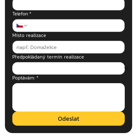
Telefon
*
Místo realizace
Předpokládaný termín realizace
Poptávám:
*
Odeslat